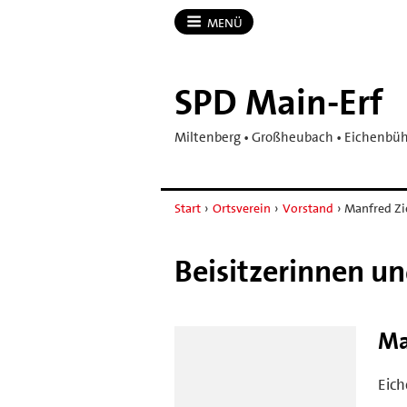
MENÜ
SPD Main-​Erf
Miltenberg • Großheubach • Eichenbühl
Start
›
Ortsverein
›
Vorstand
›
Manfred Zi
Beisitzerinnen un
Ma
Eic