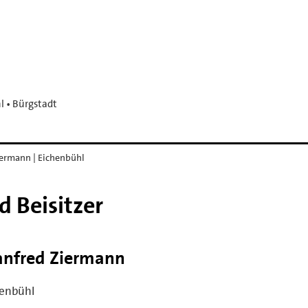
 • Bürgstadt
ermann | Eichenbühl
d Beisitzer
nfred Ziermann
henbühl